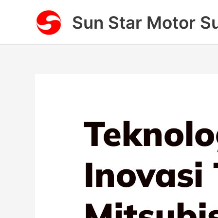
Lewati
Sun Star Motor S
ke
konten
Teknol
Inovasi
Mitsubi