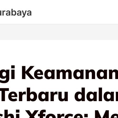
urabaya
ogi Keamanan
 Terbaru dal
shi Xforce: M