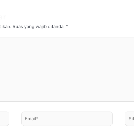
ar
sikan.
Ruas yang wajib ditandai
*
Email*
Situ
Web