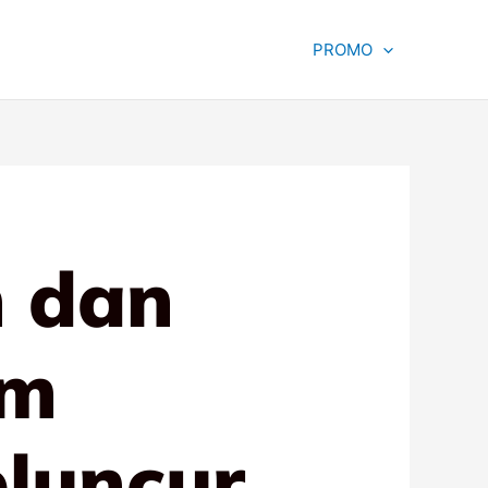
PROMO
 dan
am
eluncur