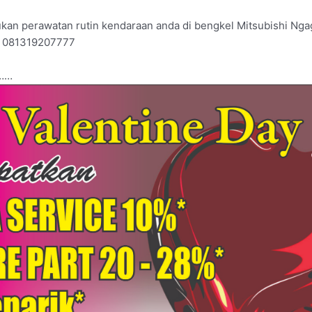
kan perawatan rutin kendaraan anda di bengkel Mitsubishi Ngage
/ 081319207777
 ……