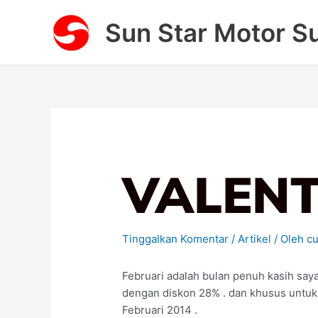
Lewati
Sun Star Motor S
ke
konten
VALENT
Tinggalkan Komentar
/
Artikel
/ Oleh
cu
Februari adalah bulan penuh kasih say
dengan diskon 28% . dan khusus untuk
Februari 2014 .