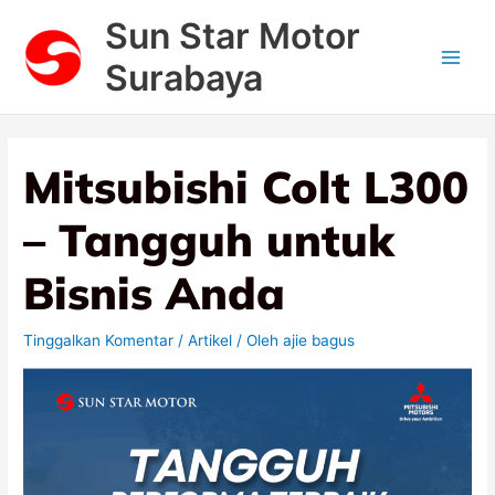
Lewati
Main
Sun Star Motor
ke
Men
konten
Surabaya
Mitsubishi Colt L300
– Tangguh untuk
Bisnis Anda
Tinggalkan Komentar
/
Artikel
/ Oleh
ajie bagus